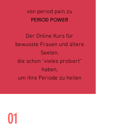
von period pain zu
PERIOD POWER
Der Online Kurs für
bewusste Frauen und ältere
Seelen,
die schon "vieles probiert"
haben,
um ihre Periode zu heilen
01