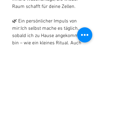
Raum schafft für deine Zellen.
🌿 Ein persönlicher Impuls von
mir:Ich selbst mache es täglich,
sobald ich zu Hause angekommen
bin – wie ein kleines Ritual. Auch
meine Familie, Freund:innen und
mein Team sind begeistert – sie
nutzen die Audio regelmäßig und
feiern die Klarheit, Leichtigkeit und
Weite :))))
💸 Einmal zahlen – täglich nutzen
Für nur 8 € bekommst du ein
kraftvolles Tool, das du so oft du
willst anwenden kannst. Eine
kleine Investition mit großer
Wirkung für dein tägliches